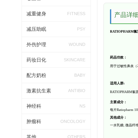
减重健身
FITNESS
产品详
减压助眠
PSY
RATIOPHARM
氯
外伤护理
WOUND
药品功效：
药妆日化
SKINCARE
用于过敏性鼻炎（
配方奶粉
BABY
适用人群
:
激素抗生素
ANTIBIO
RATIOPHARM
氯
主要成分：
神经科
NS
每片
Ratiopharm 10
其他成分：
肿瘤科
ONCOLOGY
一水乳糖
;
微晶纤
其他
OTHERS