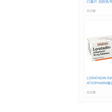
口服片 花粉热/荨
0片
抗过敏
LORATADIN R
ATIOPHARM氯
00142912
抗过敏