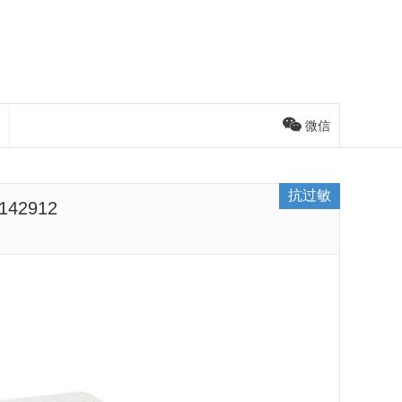
微信
抗过敏
42912