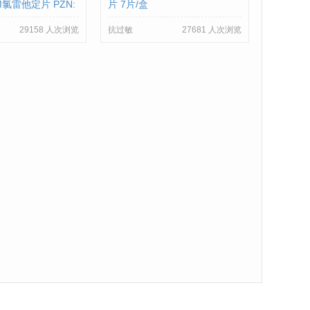
M氯雷他定片 PZN:
片 7片/盒
29158 人次浏览
抗过敏
27681 人次浏览