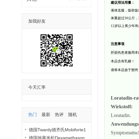
建议用法用量：
液体送服，饭前饭
体重超过
30
公斤，
加我好友
12
岁以上青少年和
注意事项
肝损伤患者服用本
本品含有乳糖！
请将本品放于密闭
今天汇率
Loratadin-ra
Wirkstoff:
热门
最新
热评
随机
Loratadin.
Anwendungsg
德国Twardy德齐氏Mobiforte1
Symptomatisch
00%纯度水解胶原蛋白粉
德国地塞米松Dexamethason