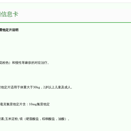
细信息卡
雷他定片说明
花粉热）和慢性荨麻疹的对症治疗。
雷他定片适用于体重大于
30kg
，
2
岁以上儿童及成人。
毫克氯雷他定片含：
10mg
氯雷他定
维素
;
玉米淀粉
;
镁（硬脂酸盐，棕榈酸盐，油酸）。