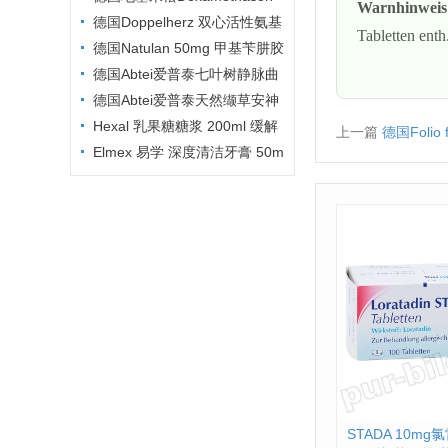
Warnhinweis
GALEN 1.5mg 100片说明书
德国Doppelherz 双心活性氨基
Tabletten enth
酸营养胶囊 30粒 PZN:1027048
德国Natulan 50mg 甲基苄肼胶
5
囊说明书
德国Abtei爱普泰七叶树静脉曲
张静脉炎美腿软膏 125ml PZN01
德国Abtei爱普泰天然缬草安神
246499
助眠片 30片 PZN00270076
Hexal 乳果糖糖浆 200ml 缓解
上一篇
德国Folio
Elmex 易学 深度清洁牙膏 50m
l PZN:8794198
STADA 10m