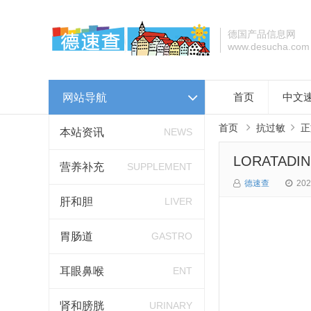
德国产品信息网
www.desucha.com
网站导航
首页
中文
首页
抗过敏
正
本站资讯
NEWS
LORATADI
营养补充
SUPPLEMENT
德速查
202
肝和胆
LIVER
胃肠道
GASTRO
耳眼鼻喉
ENT
肾和膀胱
URINARY