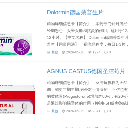
Dolormin德国萘普生片
药物详细信息卡【简介】 本药专门针对痛经
经期恶心、头晕头痛和抗炎的作用。适用于12
12小时。【中文名称】 Dolormin德国萘普生片
普生【用量用法】 视痛经程度，每日1-3片，
其他
2026-05-16
1974
0
AGNUS CASTUS德国圣洁莓片
药物详细信息卡【简介】 圣洁莓被称为天然
调，如更年期早期,另外对于青春痘，不孕也有帮
的黄体素(Progestorone)增加约80%，有
是通过影响脑垂体的作用（抑制FSH促卵泡成熟激
其他
2026-05-15
2341
0