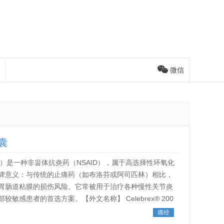
微信
囊
乐葆）是一种非甾体抗炎药（NSAID），属于高选择性环氧化
里程碑意义：与传统的止痛药（如布洛芬或阿司匹林）相比，
胃肠道粘膜的损伤风险。它常被用于治疗各种慢性关节炎
感患者的首选方案。【外文名称】 Celebrex® 200
痛经