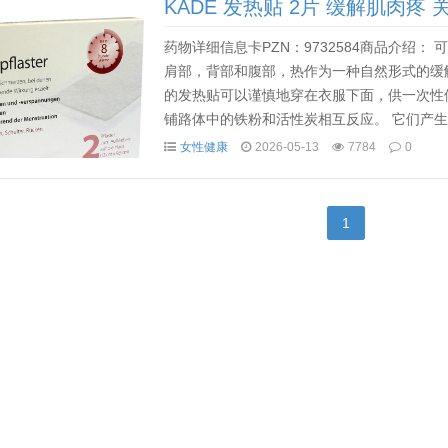
KADE 发热贴 2片 缓解肌肉疼
药物详细信息卡PZN：9732584商品介绍
肩部，背部和腹部，热作为一种自然形式的缓
的发热贴可以谨慎地穿在衣服下面，供一次性
铺路体中的铁粉和活性炭相互反应。 它们产生
改善肌肉的氧气供应。 这可以缓解狭窄的肌肉和
女性健康
2026-05-13
7784
0
1