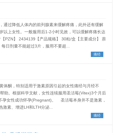
，通过降低人体内的前列腺素来缓解疼痛，此外还有缓解
岁以上女性。一般服用后1-2小时见效，可以缓解疼痛长达
【PZN】 2434139【产品规格】 30粒/盒【主要成分】 萘
每日剂量不能超过3片，服用不要超...
痛经
黄体酮，特别适用于激素原因引起的女性痛经与月经不
助。根据科学文献，女性连续服用圣洁莓(Vitex)3个月后
20%不孕女性成功怀孕(Pregnant)。 圣洁莓本身并不是激素，
素、增进LH和LTH分泌...
痛经