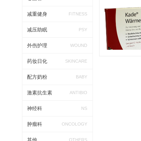
减重健身
FITNESS
减压助眠
PSY
外伤护理
WOUND
药妆日化
SKINCARE
配方奶粉
BABY
激素抗生素
ANTIBIO
神经科
NS
肿瘤科
ONCOLOGY
其他
OTHERS