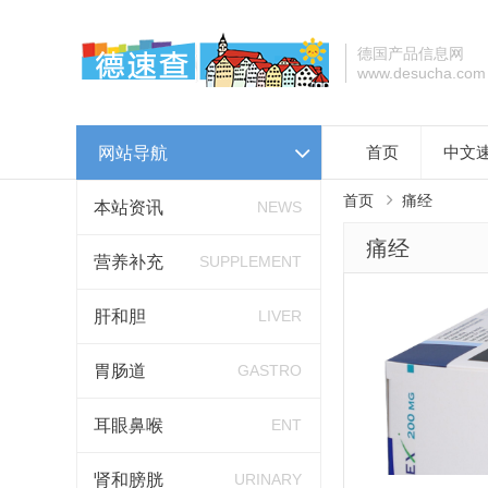
德国产品信息网
www.desucha.com
网站导航
首页
中文
首页
痛经
本站资讯
NEWS
痛经
营养补充
SUPPLEMENT
肝和胆
LIVER
胃肠道
GASTRO
耳眼鼻喉
ENT
肾和膀胱
URINARY