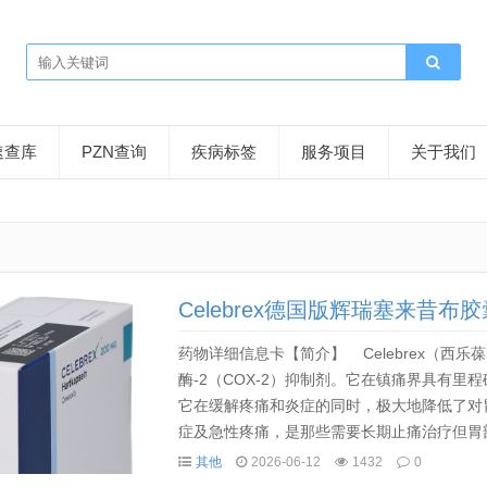
速查库
PZN查询
疾病标签
服务项目
关于我们
Celebrex德国版辉瑞塞来昔布胶
药物详细信息卡【简介】 Celebrex（西
酶-2（COX-2）抑制剂。它在镇痛界具有
它在缓解疼痛和炎症的同时，极大地降低了对
症及急性疼痛，是那些需要长期止痛治疗但胃部较敏
mg Hartk...
其他
2026-06-12
1432
0