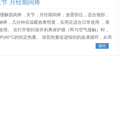
 关节 月经期间疼
： 可缓解肌肉疼，关节，月经期间疼，放置部位，适合颈部，
解疼，几分钟后温暖效果明显，实用且适合日常使用 ，薄
使用。 在打开密封袋并剥离保护膜（即与空气接触）时，
约40°C的恒定热量。 深层热量促进组织的血液循环，从而
组织，缓解相...
痛经