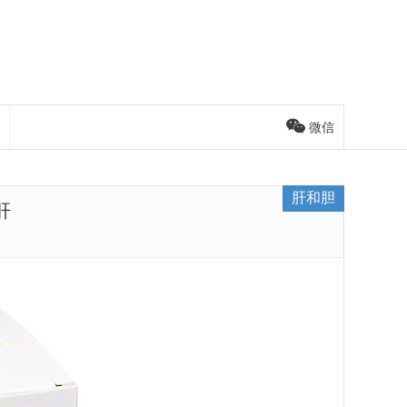
微信
肝和胆
肝