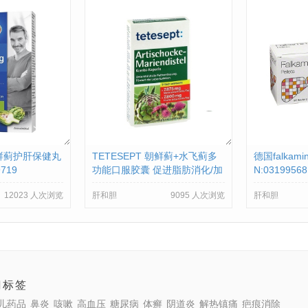
朝鲜蓟护肝保健丸
TETESEPT 朝鲜蓟+水飞蓟多
德国falkam
719
功能口服胶囊 促进脂肪消化/加
N:03199568
强干脏功能 40粒 PZN:016716
12023 人次浏览
肝和胆
9095 人次浏览
肝和胆
53
门标签
儿药品
鼻炎
咳嗽
高血压
糖尿病
体癣
阴道炎
解热镇痛
疤痕消除