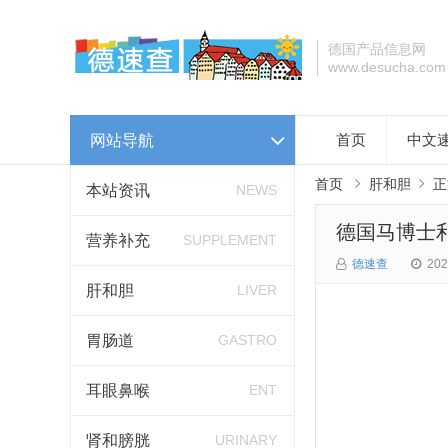
德国产品信息网
www.desucha.com
网站导航
首页
中文
首页
肝和胆
正
本站资讯
NEWS
德国马博士利加
营养补充
SUPPLEMENT
德速查
202
肝和胆
LIVER
胃肠道
GASTRO
耳眼鼻喉
ENT
肾和膀胱
URINARY