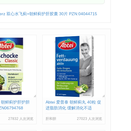
lherz 双心水飞蓟+朝鲜蓟护肝胶囊 30片 PZN:04044715
普泰 朝鲜蓟护肝护胆
Abtei 爱普泰 朝鲜蓟丸 40粒 促
N06794768
进脂肪消化 缓解消化不适
27832 人次浏览
肝和胆
27023 人次浏览