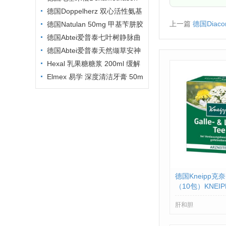
GALEN 1.5mg 100片说明书
德国Doppelherz 双心活性氨基
上一篇
德国Diac
酸营养胶囊 30粒 PZN:1027048
德国Natulan 50mg 甲基苄肼胶
5
囊说明书
德国Abtei爱普泰七叶树静脉曲
张静脉炎美腿软膏 125ml PZN01
德国Abtei爱普泰天然缬草安神
246499
助眠片 30片 PZN00270076
Hexal 乳果糖糖浆 200ml 缓解
Elmex 易学 深度清洁牙膏 50m
l PZN:8794198
德国Kneipp
（10包）KNEIPP
BERTEE PZN:0
肝和胆