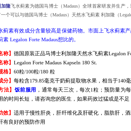
利加隆
飞水蓟素为德国马博士（Madaus）全球首家研发并生
一个可以与德国马博士（Madaus）天然水飞蓟素 利加隆（Legal
水蓟素有效成分含量较高是保健药物。市面上飞水蓟素产
 Legalon Forte Madaus想比的。
名称】
德国原装正品马博士利加隆天然水飞蓟素Legalon Fort
名称】
Legalon Forte Madaus Kapseln 180 St.
规格】
60粒/100粒/180 粒
成分】
每粒含179.85毫克干奶蓟提取物水果，相当于140
方法】
饭前服用
，通常每天三次，每次1粒；预防量为每
用的时间长短，请咨询您的医生，如果药效过猛或是不足
功效】
适用于慢性肝炎，肝纤维化及肝硬化，脂肪肝，酒
肝有良好的预防作用