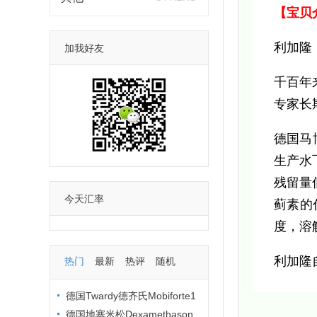
【宝贝
利加隆
加我好友
千百年
专家长
德国马
生产水
残留量
今天汇率
蓟素的
度，溶
利加隆
热门
最新
热评
随机
德国Twardy德齐氏Mobiforte1
00%纯度水解胶原蛋白粉
德国地塞米松Dexamethason