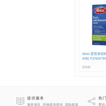
Abtei 爱普泰
40粒 PZN08789
肝和胆
提供服务
热
服务项目
药物真伪查询
国际邮递
婴幼