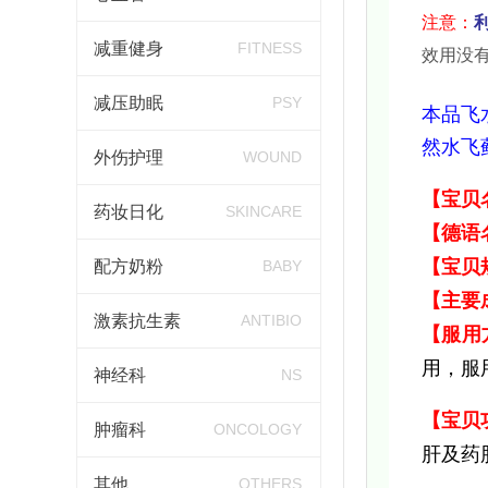
注意：
减重健身
FITNESS
效用没有
减压助眠
PSY
本品飞
然水飞蓟素
外伤护理
WOUND
【宝贝
药妆日化
SKINCARE
【德语
【宝贝
配方奶粉
BABY
【主要
激素抗生素
ANTIBIO
【服用
用，服
神经科
NS
【宝贝
肿瘤科
ONCOLOGY
肝及
药
其他
OTHERS