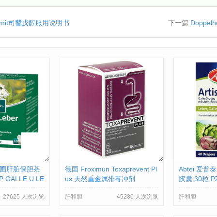
omit司替戊醇服用说明书
下一篇
Doppe
克奈圃肝脏保胆茶
德国 Froximun Toxaprevent Pl
Abtei 爱
 GALLE U LE
us 天然重金属排毒冲剂
胶囊 30粒 PZ
3073850
27625 人次浏览
肝和胆
45280 人次浏览
肝和胆