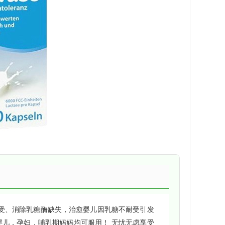
受、消除乳糖酶缺失，治愈婴儿因乳糖不耐受引发
婴儿，孕妇，哺乳期妈妈均可服用！ 无忧无虑享受