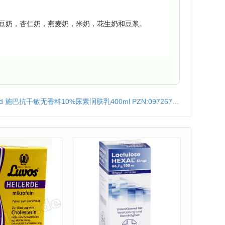
如豆奶，杏仁奶，燕麦奶，米奶，花生奶和豆浆。
ed 施巴抗干敏无香料10%尿素润肤乳400ml PZN:09726715