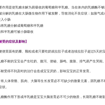
要作用是使乳糖水解为易吸收的葡萄糖和半乳糖。当在体内的乳糖酶不够
被分解的乳糖在大肠微生物作用下被发酵，导致消化不良症状：如胀气或
进入小肠
誨将乳糖分解成葡萄糖和半乳糖
糖和半乳糖可被小肠吸收
耐受的症状及影响】
便便里面有奶瓣、颗粒或者只要吃奶就拉肚子或者连续拉肚子超过5天的
乳糖不耐的宝宝会产生吐奶、腹泻、便秘、肠鸣、腹胀、排气易产生哭闹
不耐受得不到及时的治疗会造成宝宝厌奶，影响宝宝的正常发育。
含有人体骨骼、肌肉、大脑等生长发育必不可缺少的微量元素，因乳糖不
症状。
乳糖酶作用下形成半乳糖是宝宝大脑发育必不可少的物质，长期乳糖不耐