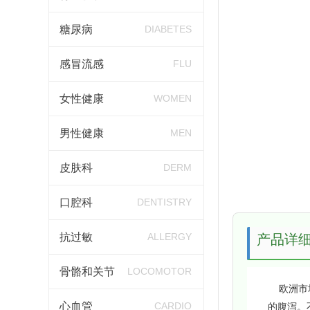
糖尿病
DIABETES
感冒流感
FLU
女性健康
WOMEN
男性健康
MEN
皮肤科
DERM
口腔科
DENTISTRY
抗过敏
ALLERGY
产品详
骨骼和关节
LOCOMOTOR
欧洲市场
心血管
CARDIO
的腹泻。