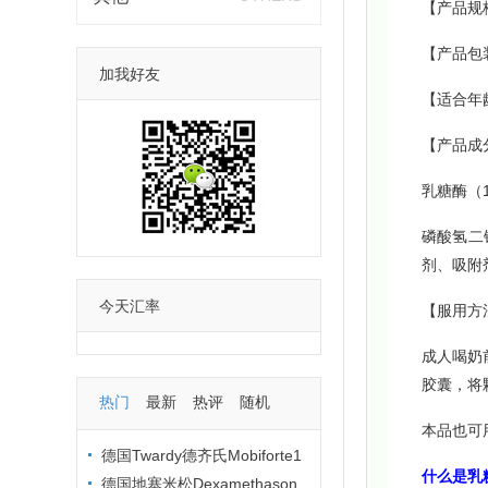
【产品规格
【产品包
加我好友
【适合年
【产品成
乳糖酶（
磷酸氢二
剂、吸附
今天汇率
【服用方
成人喝奶
胶囊，将
热门
最新
热评
随机
本品也可
德国Twardy德齐氏Mobiforte1
什么是乳
00%纯度水解胶原蛋白粉
德国地塞米松Dexamethason