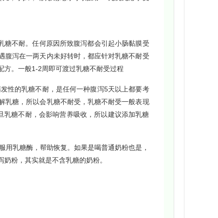
乳糖不耐。任何原因所致腹泻都会引起小肠黏膜受
遇腹泻在一两天内未好转时，都应针对乳糖不耐受
方。一般1-2周即可渡过乳糖不耐受过程
发性的乳糖不耐，是任何一种腹泻5天以上都要考
解乳糖，所以会乳糖不耐受，乳糖不耐受一般表现
旦乳糖不耐，会影响营养吸收，所以建议添加乳糖
服用乳糖酶，帮助恢复。如果是喝普通奶粉也是，
泻奶粉，其实就是不含乳糖的奶粉。