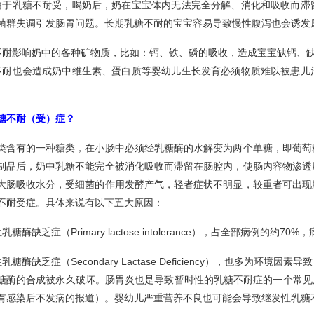
由于乳糖不耐受，喝奶后，奶在宝宝体内无法完全分解、消化和吸收而滞
菌群失调引发肠胃问题。长期乳糖不耐的宝宝容易导致慢性腹泻也会诱发
不耐影响奶中的各种矿物质，比如：钙、铁、磷的吸收，造成宝宝缺钙、
不耐也会造成奶中维生素、蛋白质等婴幼儿生长发育必须物质难以被患儿
糖不耐（受）症？
类含有的一种糖类，在小肠中必须经乳糖酶的水解变为两个单糖，即葡萄
制品后，奶中乳糖不能完全被消化吸收而滞留在肠腔内，使肠内容物渗透
大肠吸收水分，受细菌的作用发酵产气，轻者症状不明显，较重者可出现
不耐受症。具体来说有以下五大原因：
乳糖酶缺乏症（Primary lactose intolerance），占全部病例的
乳糖酶缺乏症（Secondary Lactase Deficiency），也多为
糖酶的合成被永久破坏。肠胃炎也是导致暂时性的乳糖不耐症的一个常见原因，
有感染后不发病的报道）。婴幼儿严重营养不良也可能会导致继发性乳糖