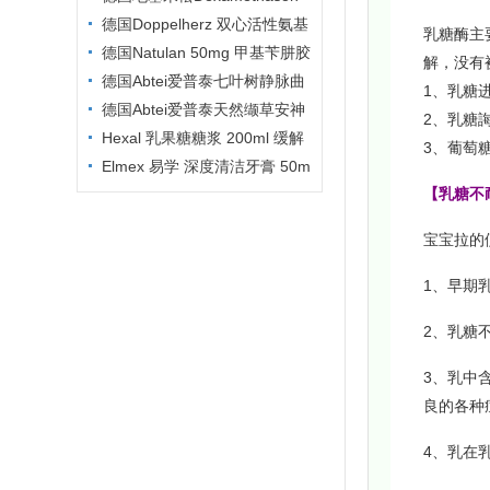
GALEN 1.5mg 100片说明书
德国Doppelherz 双心活性氨基
乳糖酶主
酸营养胶囊 30粒 PZN:1027048
德国Natulan 50mg 甲基苄肼胶
解，没有
5
囊说明书
德国Abtei爱普泰七叶树静脉曲
1、乳糖
张静脉炎美腿软膏 125ml PZN01
德国Abtei爱普泰天然缬草安神
2、乳糖
246499
助眠片 30片 PZN00270076
Hexal 乳果糖糖浆 200ml 缓解
3、葡萄
Elmex 易学 深度清洁牙膏 50m
【乳糖不
l PZN:8794198
宝宝拉的
1、早期
2、乳糖
3、乳中
良的各种
4、乳在