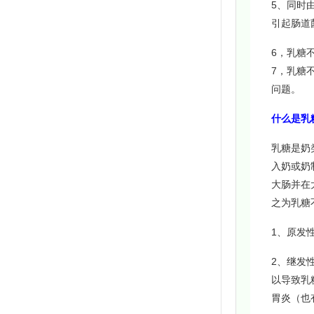
5、同时
引起肠道
6，乳糖
7，乳糖
问题。
什么是乳
乳糖是奶
入奶或奶
大肠并在
之为乳糖
1、原发性
2、继发性
以导致乳
胃炎（也