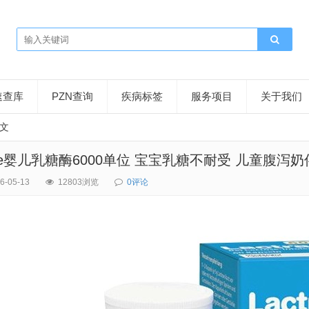
速查库
PZN查询
疾病标签
服务项目
关于我们
文
ase婴儿乳糖酶6000单位 宝宝乳糖不耐受 儿童腹泻
6-05-13
12803浏览
0评论