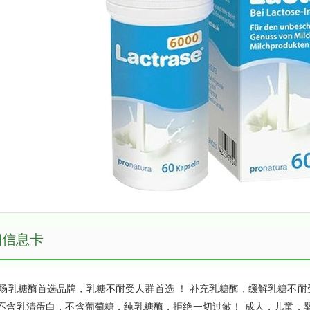
细信息卡
乳糖酶首选品牌，乳糖不耐受人群首选 ！ 补充乳糖酶，缓解乳糖不耐
不含乳清蛋白，不含葡萄糖，纯乳糖酶，拒绝一切过敏！ 成人，儿童，