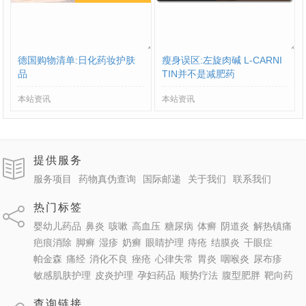
德国购物清单:日化药妆护肤
瘦身误区:左旋肉碱 L-CARNI
品
TIN并不是减肥药
本站资讯
本站资讯
提供服务
服务项目
药物真伪查询
国际邮递
关于我们
联系我们
热门标签
婴幼儿药品
鼻炎
咳嗽
高血压
糖尿病
体癣
阴道炎
解热镇痛
疤痕消除
脚癣
湿疹
奶癣
眼睛护理
痔疮
结膜炎
干眼症
帕金森
痛经
消化不良
痤疮
心律失常
胃炎
咽喉炎
尿布疹
敏感肌肤护理
皮炎护理
孕妇药品
顺势疗法
腹型肥胖
靶向药
查询链接