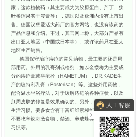
家，这款植物药（其主要成为为胶原蛋白、芦丁、狭
叶番泻果实干浸膏等），德国以及欧洲内没有上市出
售。德国汉堡爱活大药厂的官方网站，也没有该药的
产品信息和介绍。不过，其官网上称，大部分产品有
出口亚太地区（中国或日本等）。或许该药只在亚太
地区生产销售。
德国保守治疗痔疮的常见药物，最主要的还是局
部用药。外用的乳膏剂或栓剂，如以金缕梅为主要成
分的痔疮膏或痔疮栓（HAMETUM），DR.KADE生
产的玻特利乳膏（Posterisan）等。这些外用药物，
配合温水坐浴疗法，对于缓解痔疮的各种症状，以及
肛周皮肤的修复是效果确切的。另外，要改变饮食及
人工客服
生活习惯。要多食含有丰富纤维素和维生素的食物，
不要吃辛辣刺激食物，禁酒。养成规律的排便和卫生
习惯等。