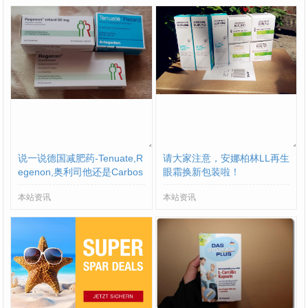
说一说德国减肥药-Tenuate,R
请大家注意，安娜柏林LL再生
egenon,奥利司他还是Carbos
眼霜换新包装啦！
lim？
本站资讯
本站资讯