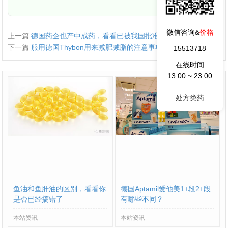
微信咨询&
价格
上一篇
德国药企也产中成药，看看已被我国批准的德国草药有哪些？
下一篇
服用德国Thybon用来减肥减脂的注意事项
15513718
在线时间
13:00 ~ 23:00
处方类药
鱼油和鱼肝油的区别，看看你
德国Aptamil爱他美1+段2+段
是否已经搞错了
有哪些不同？
本站资讯
本站资讯