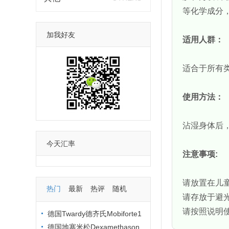
等化学成分
加我好友
适用人群：
适合于所有
使用方法：
沾湿身体后
今天汇率
注意事项:
请放置在儿
热门
最新
热评
随机
请存放于避
请按照说明
德国Twardy德齐氏Mobiforte1
00%纯度水解胶原蛋白粉
德国地塞米松Dexamethason