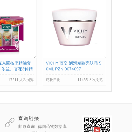
pp克奈圃按摩精油套
VICHY 薇姿 润滑精致亮肤霜 5
、依兰、杏花3种精
0ML PZN:9674697
 MASSAGE SET
17211 人次浏览
药妆日化
11485 人次浏览
41
查询链接
邮政查询
德国药物数据库