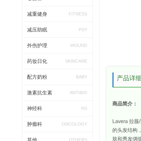
减重健身
FITNESS
减压助眠
PSY
外伤护理
WOUND
药妆日化
SKINCARE
配方奶粉
BABY
产品详
激素抗生素
ANTIBIO
商品简介：
神经科
NS
Lavera
肿瘤科
ONCOLOGY
的头发结构
肤和秀发绸
其他
OTHERS