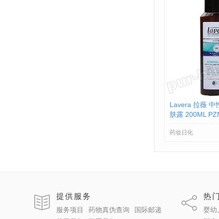
Lavera 拉薇
肤露 200ML PZN
药妆日化
提供服务
热
服务项目
药物真伪查询
国际邮递
婴幼