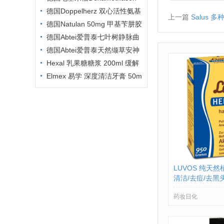
GALEN 1.5mg 100片说明书
德国Doppelherz 双心活性氨基
上一篇
Salus 
酸营养胶囊 30粒 PZN:1027048
德国Natulan 50mg 甲基苄肼胶
5
囊说明书
德国Abtei爱普泰七叶树静脉曲
张静脉炎美腿软膏 125ml PZN01
德国Abtei爱普泰天然缬草安神
246499
助眠片 30片 PZN00270076
Hexal 乳果糖糖浆 200ml 缓解
Elmex 易学 深度清洁牙膏 50m
l PZN:8794198
LUVOS 纯天
清洁/去痘/去黑头
药妆日化