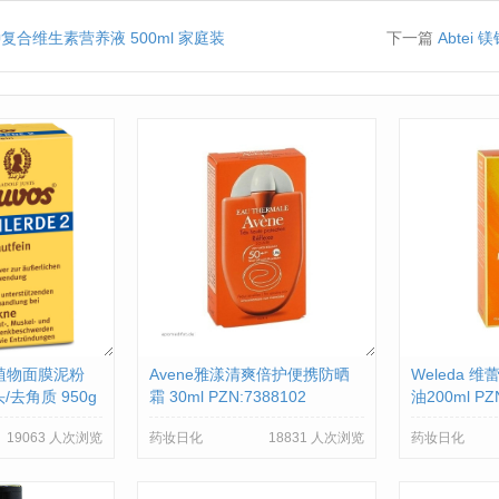
多种复合维生素营养液 500ml 家庭装
下一篇
Abtei
然植物面膜泥粉
Avene雅漾清爽倍护便携防晒
Weleda 
/去角质 950g
霜 30ml PZN:7388102
油200ml PZ
19063 人次浏览
药妆日化
18831 人次浏览
药妆日化