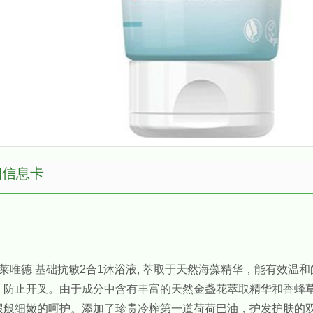
细信息卡
 拉薇/莱唯德 基础抗敏2合1沐浴液, 萃取于天然海藻精华，能有
，防止开叉。由于成分中含有丰富的天然金盏花萃取精华和香蜂
缎般细嫩的呵护。添加了珍贵冷榨第一道荷荷巴油，护发护肤的双