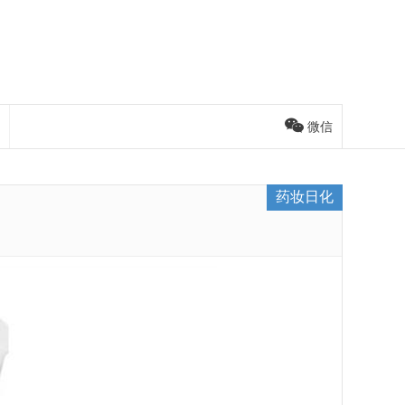
微信
药妆日化