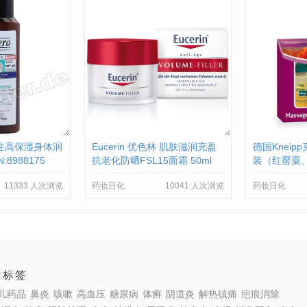
 中性高保湿身体润
Eucerin 优色林 肌肤滋润充盈
德国Knei
:8988175
抗老化防晒FSL15面霜 50ml
装（红罂粟
（针对一般及混合性肌肤） PZ
油）KNEIPP
11333 人次浏览
药妆日化
10041 人次浏览
药妆日化
N:2398082
PZN:64556
门标签
儿药品
鼻炎
咳嗽
高血压
糖尿病
体癣
阴道炎
解热镇痛
疤痕消除