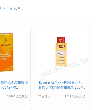
 镁钾营养片 30片
维蕾德有机金盏花按摩
Eucerin 优色林弱酸性沐浴油
N:03427791
卸除身体防晒/温和保湿 200ML
PZN:8796168
17406 人次浏览
药妆日化
12223 人次浏览